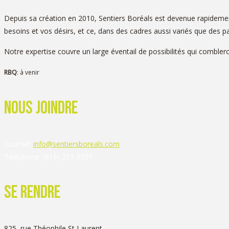
Depuis sa création en 2010, Sentiers Boréals est devenue rapidement
besoins et vos désirs, et ce, dans des cadres aussi variés que des p
Notre expertise couvre un large éventail de possibilités qui comblero
RBQ
: à venir
nous joindre
Courriel:
info@sentiersboreals.com
Téléphone:
(819) 293-8591
SE RENDRE
825, rue Théophile St Laurent